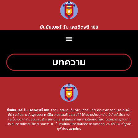
ยืนยันเบอร์ รับ เครดิตฟรี 188
บทความ
ยืนยันเบอร์ รับ เครดิตฟรี 188
คาสิโนออนไลน์อันดับ1ของคนไทย คุณสามารถสมัครเดิมพัน
กีฬา สล็อต พนันฟุตบอล คาสิโน ลอตเตอรี และชนไก่ ได้อย่างง่ายดายในเว็บไซต์เดียว เรา
คือเว็บไซต์คาสิโนออนไลน์สำหรับคนไทย เราให้บริการลูกค้าวีไอพีที่ดีที่สุด ด้วยมาตรฐานจาก
ประสบการณ์การบริการมากกว่า 10 ปี เรามั่นใจในการให้บริการตรงตลอด 24 ชั่วโมงแก่ลูกค้า
ยูฟ่าในประเทศไทย