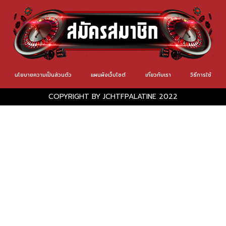
นโยบายความเป็นส่วนตัว
แผนผังเว็บไซต์
เกี่ยวกับเรา
วิธีการใช้
COPYRIGHT BY JCHTFPALATINE 2022